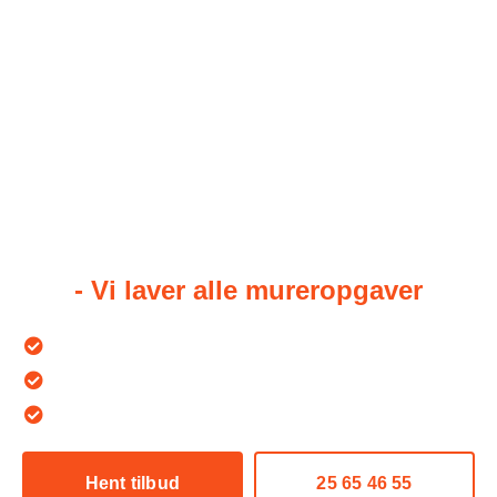
Murer i Havdrup
Har du brug for et murerfirma i
Havdrup til at løse din opgave?
- Vi laver alle mureropgaver
40+ års erfaring i murerfaget
Medlem af Byg Garanti - 3 års garanti
Over 500+ glade kunder
Hent tilbud
25 65 46 55