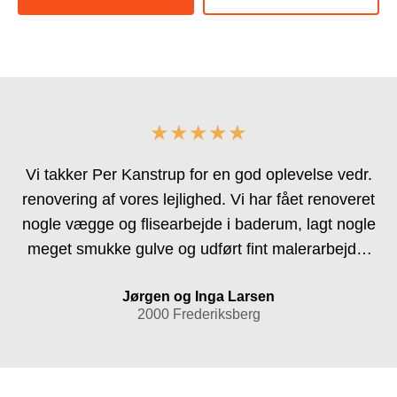
★★★★★
Vi takker Per Kanstrup for en god oplevelse vedr.
renovering af vores lejlighed. Vi har fået renoveret
nogle vægge og flisearbejde i baderum, lagt nogle
meget smukke gulve og udført fint malerarbejde.
Alt blev udført til aftalt tid af dygtige håndværker. Vi
Jørgen og Inga Larsen
kan helt sikkert anbefale firmaet og vil benytte det
2000 Frederiksberg
ved anden lejlighed.