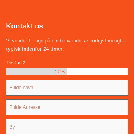
Kontakt os
Vi vender tilbage på din henvendelse hurtigst muligt –
typisk indenfor 24 timer.
Trin
1
af
2
50%