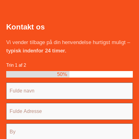
Kontakt os
Vi vender tilbage på din henvendelse hurtigst muligt –
typisk indenfor 24 timer.
Trin
1
af
2
50%