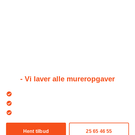
Murer i Hellerup
Har du brug for et murerfirma i
Hellerup til at løse din opgave?
- Vi laver alle mureropgaver
40+ års erfaring i murerfaget
Medlem af Byg Garanti - 3 års garanti
Over 500+ glade kunder
Hent tilbud
25 65 46 55