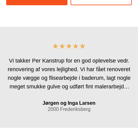
★★★★★
Vi takker Per Kanstrup for en god oplevelse vedr.
renovering af vores lejlighed. Vi har fået renoveret
nogle vægge og flisearbejde i baderum, lagt nogle
meget smukke gulve og udført fint malerarbejde.
Alt blev udført til aftalt tid af dygtige håndværker. Vi
Jørgen og Inga Larsen
kan helt sikkert anbefale firmaet og vil benytte det
2000 Frederiksberg
ved anden lejlighed.