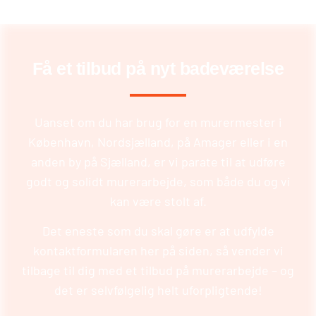
Få et tilbud på nyt badeværelse
Uanset om du har brug for en murermester i
København, Nordsjælland, på Amager eller i en
anden by på Sjælland, er vi parate til at udføre
godt og solidt murerarbejde, som både du og vi
kan være stolt af.
Det eneste som du skal gøre er at udfylde
kontaktformularen her på siden, så vender vi
tilbage til dig med et tilbud på murerarbejde – og
det er selvfølgelig helt uforpligtende!