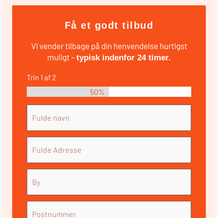
Få et godt tilbud
Vi vender tilbage på din henvendelse hurtigst
muligt –
typisk indenfor 24 timer.
Trin
1
af
2
50%