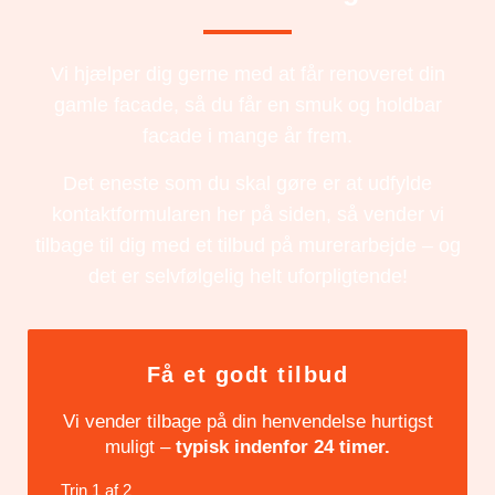
Vi hjælper dig gerne med at får renoveret din
gamle facade, så du får en smuk og holdbar
facade i mange år frem.
Det eneste som du skal gøre er at udfylde
kontaktformularen her på siden, så vender vi
tilbage til dig med et tilbud på murerarbejde – og
det er selvfølgelig helt uforpligtende!
Få et godt tilbud
Vi vender tilbage på din henvendelse hurtigst
muligt –
typisk indenfor 24 timer.
Trin
1
af
2