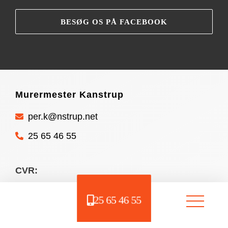
BESØG OS PÅ FACEBOOK
Murermester Kanstrup
per.k@nstrup.net
25 65 46 55
CVR:
40117679
25 65 46 55
Privatlivspolitik